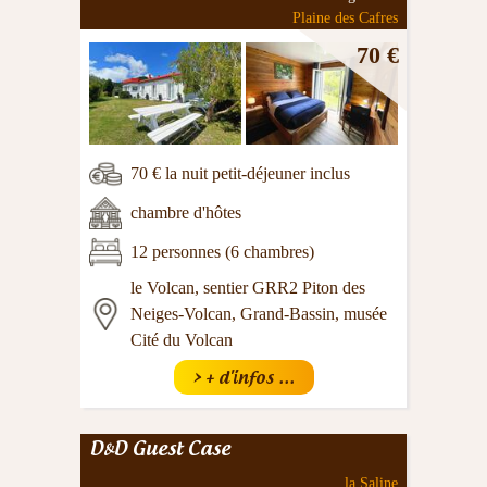
Plaine des Cafres
70 €
70 € la nuit petit-déjeuner inclus
chambre d'hôtes
12 personnes (6 chambres)
le Volcan, sentier GRR2 Piton des
Neiges-Volcan, Grand-Bassin, musée
Cité du Volcan
> + d'infos ...
D&D Guest Case
la Saline