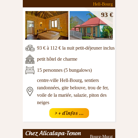
Hell-Bourg
93 €
93 € à 112 € la nuit petit-déjeuner inclus
petit hôtel de charme
15 personnes (5 bungalows)
centre-ville Hell-Bourg, sentiers
randonnées, gite belouve, trou de fer,
voile de la mariée, salazie, piton des
neiges
> + d'infos ...
Chez Alicalapa-Tenon
Bourg-Murat