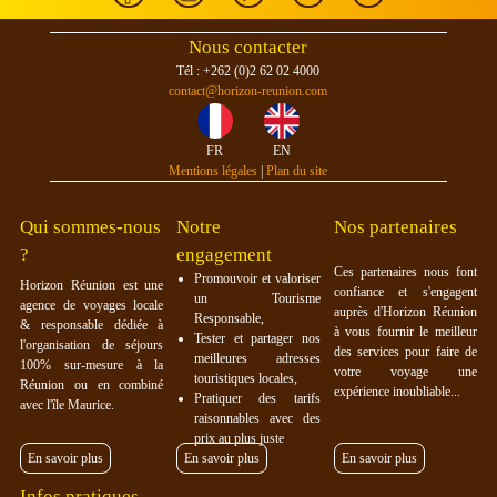
Nous contacter
Tél : +262 (0)2 62 02 4000
contact@horizon-reunion.com
FR
EN
Mentions légales
|
Plan du site
Qui sommes-nous
Notre
Nos partenaires
?
engagement
Ces partenaires nous font
Promouvoir et valoriser
Horizon Réunion est une
confiance et s'engagent
un Tourisme
agence de voyages locale
auprès d'Horizon Réunion
Responsable,
& responsable dédiée à
à vous fournir le meilleur
Tester et partager nos
l'organisation de séjours
des services pour faire de
meilleures adresses
100% sur-mesure à la
votre voyage une
touristiques locales,
Réunion ou en combiné
expérience inoubliable...
Pratiquer des tarifs
avec l'île Maurice.
raisonnables avec des
prix au plus juste
En savoir plus
En savoir plus
En savoir plus
Infos pratiques