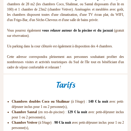
chambres de 28 m2 (les chambres Coco, Shalimar, ou Santal disposants d'un lit en
160) et 1 chambre de 23m2 (chambre Vetiver). Aménagées et meublées avec goût,
les chambres disposent toutes d'une climatisation, d'une TV écran plat, du WIFI,
d'un Frigo-Bar, d'un Sèche-Cheveux et d'une salle de bains privée.
Vous pourrez également
vous relaxer autour de la piscine et du jacuzzi
(gratuit
sur réservation).
Un parking dans la cour clôturée est également à disposition des 4 chambres.
Cette adresse correspondra pleinement aux personnes souhaitant profiter des
nombreuses visites et activités touristiques du Sud de l'île tout en bénéficiant d'un
cadre de séjour confortable et relaxant !
Tarifs
Chambres doubles Coco ou Shalimar
(à l'étage) :
140 € la nuit
avec petit-
déjeuner inclus pour 1 ou 2 personne(s),
Chambre Santal
(en rez-de-piscine) :
129 € la nuit
avec petit-déjeuner inclus
pour 1 ou 2 personne(s),
Chambre Vetiver
(à l'étage) :
90 € la nuit
avec petit-déjeuner inclus pour 1 ou 2
personne(s),