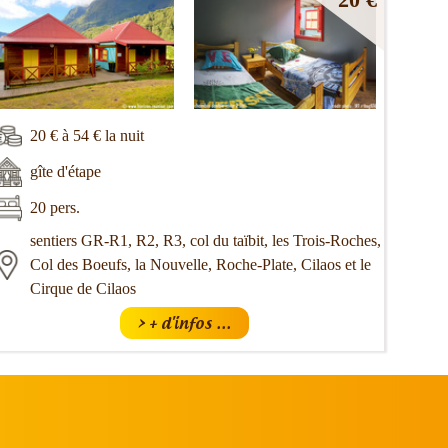
20 € à 54 € la nuit
gîte d'étape
20 pers.
sentiers GR-R1, R2, R3, col du taïbit, les Trois-Roches,
Col des Boeufs, la Nouvelle, Roche-Plate, Cilaos et le
Cirque de Cilaos
> + d'infos ...