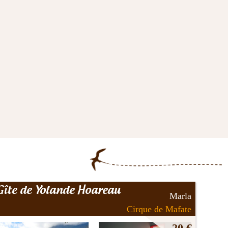
Gîte de Yolande Hoareau
Marla
Cirque de Mafate
20 €