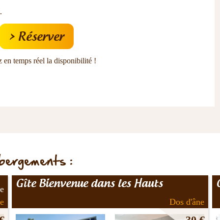
.
> Réserver
 en temps réel la disponibilité !
ébergements :
Gîte Bienvenue dans les Hauts
le
te
Dos d'âne
€
30 €