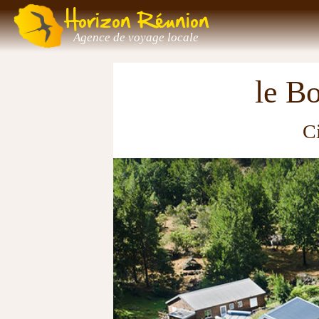
Horizon Réunion
Agence de voyage locale
le B
C