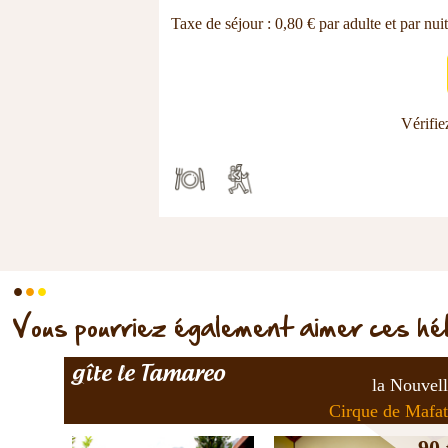
Taxe de séjour : 0,80 € par adulte et par nuit
Vérifiez
.
.
.
Vous pourriez également aimer ces h
gîte le Tamareo
la Nouvel
Cirque de Mafa
90 