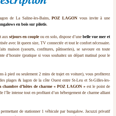
escription
lagon de La Saline-les-Bains,
POZ LAGON
vous invite à une
ngalows en bois sur pilotis
.
nt aux
séjours en couple
ou en solo, dispose d’une
belle vue mer et
isée avec lit queen size, TV connectée et tout le confort nécessaire.
its maison (yaourts, confitures, pâtisseries), se savoure en toute
te d’horaire (pratique si vous souhaitez un départ matinal pour le
 à pied ou seulement 2 mins de trajet en voiture), vous profiterez
elles plages & lagon de la côte Ouest entre St-Leu et St-Gilles-les-
la chambre d’hôtes de charme « POZ LAGON »
est le point de
 de l’île intense tout en profitant d’un hébergement de charme alliant
té permettant de stationner 1 véhicule par bungalow. Jacuzzi privatif