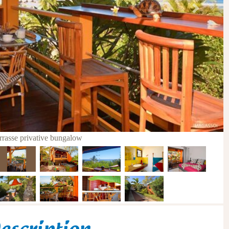
Next
errasse privative bungalow