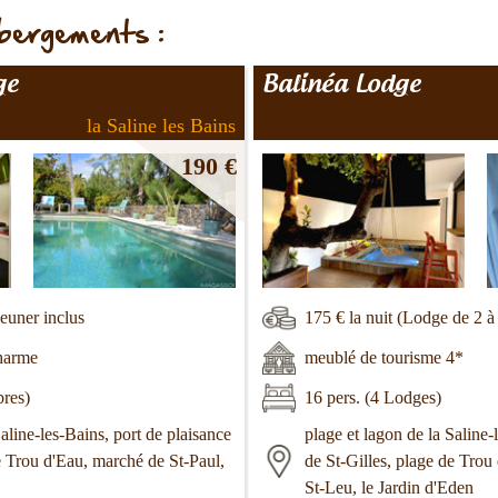
ébergements :
ge
Balinéa Lodge
la Saline les Bains
190 €
jeuner inclus
175 € la nuit (Lodge de 2 à 
harme
meublé de tourisme 4*
bres)
16 pers. (4 Lodges)
Saline-les-Bains, port de plaisance
plage et lagon de la Saline-
e Trou d'Eau, marché de St-Paul,
de St-Gilles, plage de Trou
St-Leu, le Jardin d'Eden