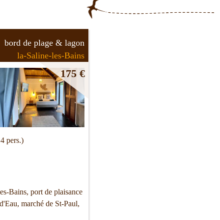
bord de plage & lagon
la-Saline-les-Bains
175 €
4 pers.)
les-Bains, port de plaisance
 d'Eau, marché de St-Paul,