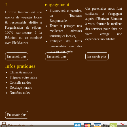
?
engagement
Ces partenaires nous font
Promouvoir et valoriser
Horizon Réunion est une
confiance et s'engagent
un Tourisme
agence de voyages locale
auprès d'Horizon Réunion
Responsable,
& responsable dédiée à
à vous fournir le meilleur
Tester et partager nos
l'organisation de séjours
des services pour faire de
meilleures adresses
100% sur-mesure à la
votre voyage une
touristiques locales,
Réunion ou en combiné
expérience inoubliable...
Pratiquer des tarifs
avec l'île Maurice.
raisonnables avec des
prix au plus juste
En savoir plus
En savoir plus
En savoir plus
Infos pratiques
Climat & saisons
Préparer votre valise
Conseils randos
Décalage horaire
Numéros utiles
En savoir plus
Paiements sécurisés