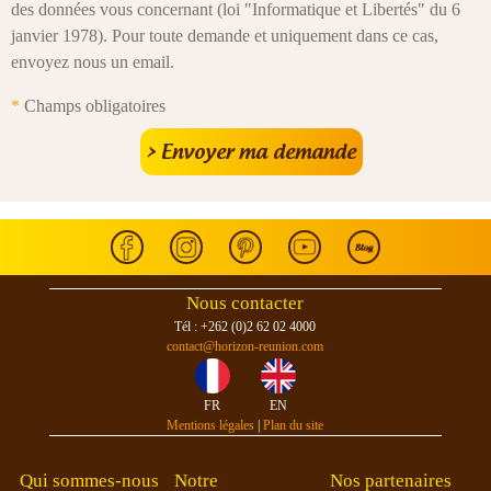
des données vous concernant (loi "Informatique et Libertés" du 6
janvier 1978). Pour toute demande et uniquement dans ce cas,
envoyez nous un email.
*
Champs obligatoires
Nous contacter
Tél : +262 (0)2 62 02 4000
contact@horizon-reunion.com
FR
EN
Mentions légales
|
Plan du site
Qui sommes-nous
Notre
Nos partenaires