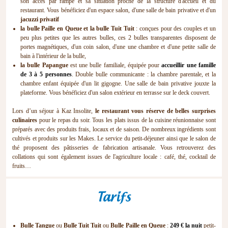
son accès par rampe et sa situation proche de la structure d'accueil et du
restaurant. Vous bénéficiez d'un espace salon, d'une salle de bain privative et d'un
jacuzzi privatif
la bulle Paille en Queue et la bulle Tuit Tuit
: conçues pour des couples et un
peu plus petites que les autres bulles, ces 2 bulles transparentes disposent de
portes magnétiques, d'un coin salon, d'une une chambre et d'une petite salle de
bain à l'intérieur de la bulle,
la bulle Papangue
est une bulle familiale, équipée pour
accueillir une famille
de 3 à 5 personnes
. Double bulle communicante : la chambre parentale, et la
chambre enfant équipée d'un lit gigogne. Une salle de bain privative jouxte la
plateforme. Vous bénéficiez d'un salon extérieur en terrasse sur le deck couvert.
Lors d’un séjour à Kaz Insolite,
le restaurant vous réserve de belles surprises
culinaires
pour le repas du soir. Tous les plats issus de la cuisine réunionnaise sont
préparés avec des produits frais, locaux et de saison. De nombreux ingrédients sont
cultivés et produits sur les Makes. Le service du petit-déjeuner ainsi que le salon de
thé proposent des pâtisseries de fabrication artisanale. Vous retrouverez des
collations qui sont également issues de l'agriculture locale : café, thé, cocktail de
fruits…
Tarifs
Bulle Tangue
ou
Bulle Tuit Tuit
ou
Bulle Paille en Queue
:
249 € la nuit
petit-