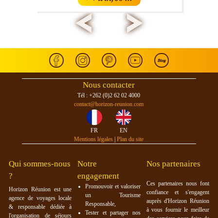
<
>
Nous contacter
Tél : +262 (0)2 62 02 4000
contact@horizon-reunion.com
FR
EN
Mentions légales
|
Plan du site
Qui sommes-nous
Notre
Nos partenaires
?
engagement
Ces partenaires nous font
Promouvoir et valoriser
Horizon Réunion est une
confiance et s'engagent
un Tourisme
agence de voyages locale
auprès d'Horizon Réunion
Responsable,
& responsable dédiée à
à vous fournir le meilleur
Tester et partager nos
l'organisation de séjours