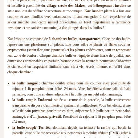
et installé à proximité du
village créole des Makes
, cet
hébergement insolite
se
situe non loin du célèbre observatoire astronomique.
Kaz Insolite
plaira à la fois aux
couples et aux familles avec enfants/ados notamment grâce à son expérience de
séjour insolite, son cadre naturel d’exception, sa forêt majestueuse à l'ambiance
mystique, et ses soirées cocooning la tête plongée dans les étoiles !
Kaz Insolite se compose de
6 chambres bulles transparentes
. Chacune des bulles
repose sur une plateforme sur pilotis. Elle vous offre le plaisir de flâner sous les
cryptomerias (sapin d'origine japonaise) et les plantes endémiques, tout en respectant
leur zone de confort. Chaque chambre bulle est équipée d'une literie de qualité, aux
dimensions confortables en parfaite harmonie avec la nature et permettant d'observer
le ciel étoilé en respectant l'intimité sans vis-à-vis. Accès Internet en WIFI dans
chaque chambre :
la bulle Tangue
: chambre double idéale pour les couples avec possibilité de
rajouter 1 lit parapluie pour bébé -24 mois. Vous bénéficiez d'une salle de bain
privative, construite en dure, adjacente à la bulle par un petit salon aménagé,
la bulle couple Endormi
: située au centre de la parcelle, la bulle entièrement
transparente dispose d'un intérieur apaisant et multicolore. Vous bénéficiez d'une
salle de bain privative, construite en dure, adjacente à la bulle par un petit salon
aménagé, et d'un
jacuzzi privatif
. Possibilité de rajouter 1 lit parapluie pour bébé
-24 mois,
la bulle couple Tec Tec
: dominant depuis sa terrasse la ravine qui borde la
parcelle, cette bulle est accessible aux personnes à mobilité réduite (PMR) grâce à