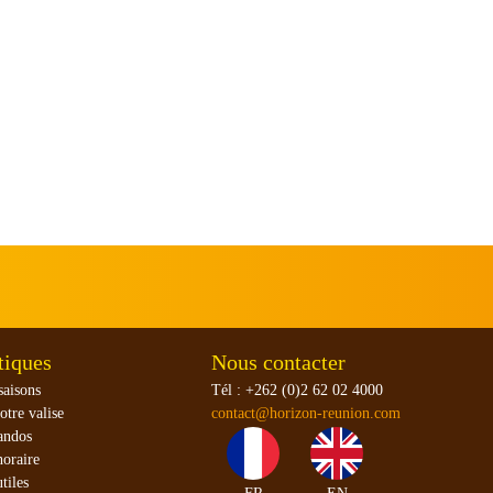
tiques
Nous contacter
saisons
Tél : +262 (0)2 62 02 4000
otre valise
contact@horizon-reunion.com
andos
oraire
tiles