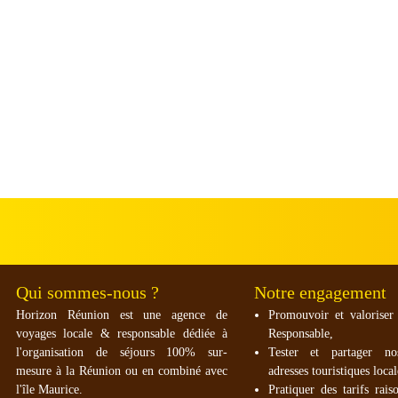
Qui sommes-nous ?
Notre engagement
Horizon Réunion est une agence de
Promouvoir et valoriser
voyages locale & responsable dédiée à
Responsable,
l'organisation de séjours 100% sur-
Tester et partager no
mesure à la Réunion ou en combiné avec
adresses touristiques local
l'île Maurice.
Pratiquer des tarifs rais