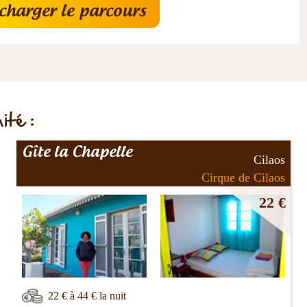
charger le parcours
ité :
Gîte la Chapelle
Cilaos
Cirque de Cilaos
22 €
22 € à 44 € la nuit