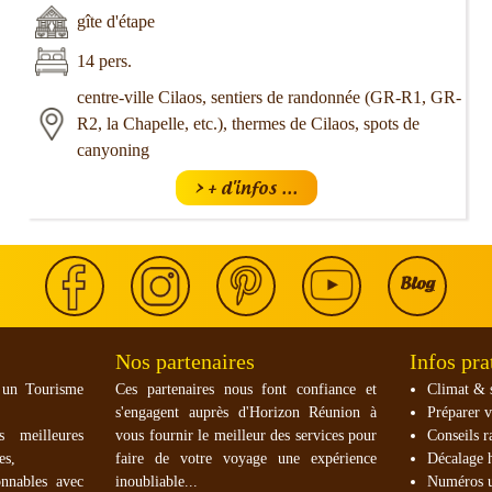
gîte d'étape
14 pers.
centre-ville Cilaos, sentiers de randonnée (GR-R1, GR-
R2, la Chapelle, etc.), thermes de Cilaos, spots de
canyoning
> + d'infos ...
Nos partenaires
Infos pra
 un Tourisme
Ces partenaires nous font confiance et
Climat & 
s'engagent auprès d'Horizon Réunion à
Préparer v
s meilleures
vous fournir le meilleur des services pour
Conseils r
es,
faire de votre voyage une expérience
Décalage h
onnables avec
inoubliable...
Numéros u