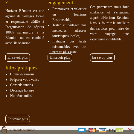
?
engagement
Ces partenaires nous font
Promouvoir et valoriser
Horizon Réunion est une
confiance et s'engagent
un Tourisme
agence de voyages locale
auprès d'Horizon Réunion
Responsable,
& responsable dédiée à
à vous fournir le meilleur
Tester et partager nos
l'organisation de séjours
des services pour faire de
meilleures adresses
100% sur-mesure à la
votre voyage une
touristiques locales,
Réunion ou en combiné
expérience inoubliable...
Pratiquer des tarifs
avec l'île Maurice.
raisonnables avec des
prix au plus juste
En savoir plus
En savoir plus
En savoir plus
Infos pratiques
Climat & saisons
Préparer votre valise
Conseils randos
Décalage horaire
Numéros utiles
En savoir plus
Paiements sécurisés