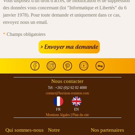
Vous disposez d'un droit d'accès, de modification et de suppression
des données vous concernant (loi "Informatique et Libertés" du 6
janvier 1978). Pour toute demande et uniquement dans ce cas,
envoyez nous un email.
*
Champs obligatoires
Nous contacter
Tél : +262 (0)2 62 02 4000
contact@horizon-reunion.com
FR
EN
Mentions légales
|
Plan du site
Qui sommes-nous
Notre
Nos partenaires