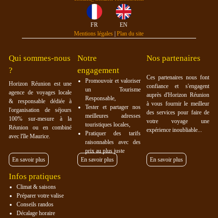
FR
EN
Mentions légales
|
Plan du site
Qui sommes-nous
Notre
Nos partenaires
?
engagement
Ces partenaires nous font
Promouvoir et valoriser
Horizon Réunion est une
confiance et s'engagent
un Tourisme
agence de voyages locale
auprès d'Horizon Réunion
Responsable,
& responsable dédiée à
à vous fournir le meilleur
Tester et partager nos
l'organisation de séjours
des services pour faire de
meilleures adresses
100% sur-mesure à la
votre voyage une
touristiques locales,
Réunion ou en combiné
expérience inoubliable...
Pratiquer des tarifs
avec l'île Maurice.
raisonnables avec des
prix au plus juste
En savoir plus
En savoir plus
En savoir plus
Infos pratiques
Climat & saisons
Préparer votre valise
Conseils randos
Décalage horaire