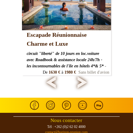
Escapade Réunionnaise
Charme et Luxe
circuit "liberté" de 10 jours en loc.voiture
avec Roadbook & assistance locale 24h/7h -
les incontournables de l'île en hôtels 4*& 5*
-
<
>
De
1630 €
à
1980 €
Sans billet d'avion
Nous contacter
Tél : +262 (0)2 62 02 4000
contact@horizon-reunion.com